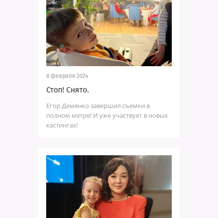
8 февраля 2024
Стоп! Снято.
Егор Демянко завершил съемки в
полном метре! И уже участвует в новых
кастингах!