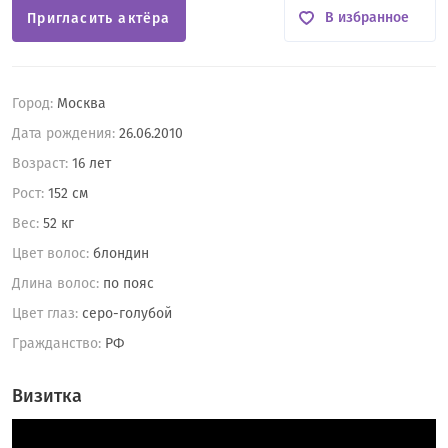
В избранное
Пригласить актёра
Город:
Москва
Дата рождения:
26.06.2010
Возраст:
16 лет
Рост:
152 см
Вес:
52 кг
Цвет волос:
блондин
Длина волос:
по пояс
Цвет глаз:
серо-голубой
Гражданство:
РФ
Визитка