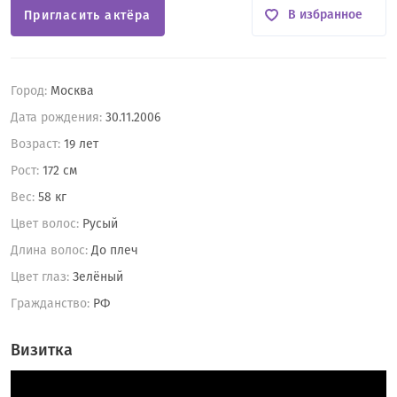
В избранное
Пригласить актёра
Город:
Москва
Дата рождения:
30.11.2006
Возраст:
19 лет
Рост:
172 см
Вес:
58 кг
Цвет волос:
Русый
Длина волос:
До плеч
Цвет глаз:
Зелёный
Гражданство:
РФ
Визитка