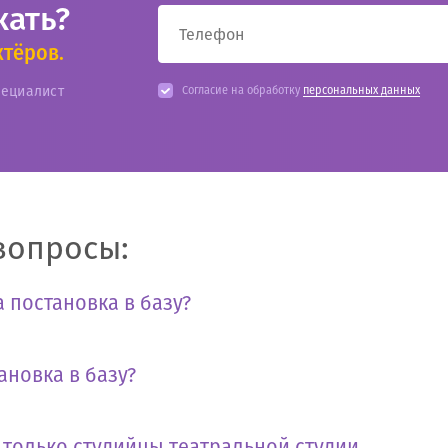
кать?
ктёров.
пециалист
Согласие на обработку
персональных данных
вопросы:
 постановка в базу?
ановка в базу?
т только студийцы театральной студии