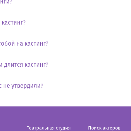
инги?
 кастинг?
собой на кастинг?
и длится кастинг?
с не утвердили?
Театральная студия
Поиск актёров