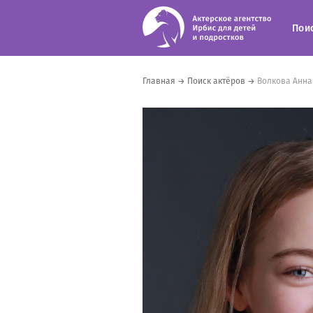
Пои
Главная
→
Поиск актёров
→
Волкова Анна