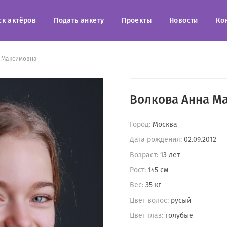
ск актёров
Подать анкету
Проекты
Новости
Ко
 Максимовна
Волкова Анна М
Город:
Москва
Дата рождения:
02.09.2012
Возраст:
13 лет
Рост:
145 см
Вес:
35 кг
Цвет волос:
русый
Цвет глаз:
голубые