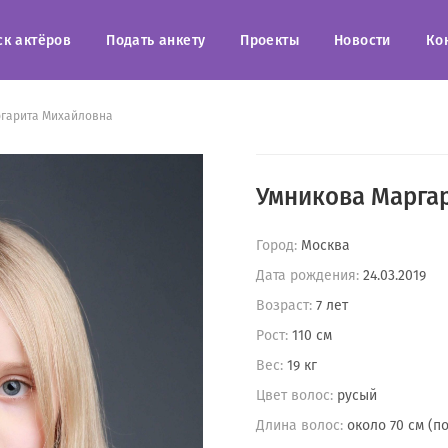
ск актёров
Подать анкету
Проекты
Новости
Ко
гарита Михайловна
Умникова Марга
Город:
Москва
Дата рождения:
24.03.2019
Возраст:
7 лет
Рост:
110 см
Вес:
19 кг
Цвет волос:
русый
Длина волос:
около 70 см (п