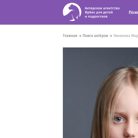
Пои
Главная
→
Поиск актёров
→
Умникова Мар