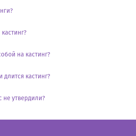
инги?
 кастинг?
собой на кастинг?
и длится кастинг?
с не утвердили?