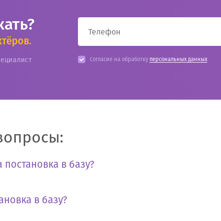
кать?
ктёров.
пециалист
Согласие на обработку
персональных данных
вопросы:
 постановка в базу?
ановка в базу?