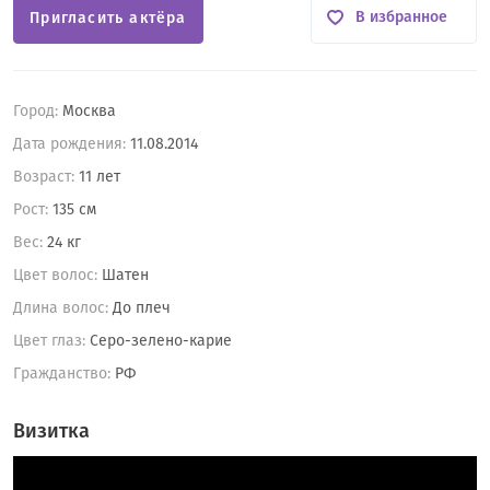
В избранное
Пригласить актёра
Город:
Москва
Дата рождения:
11.08.2014
Возраст:
11 лет
Рост:
135 см
Вес:
24 кг
Цвет волос:
Шатен
Длина волос:
До плеч
Цвет глаз:
Серо-зелено-карие
Гражданство:
РФ
Визитка