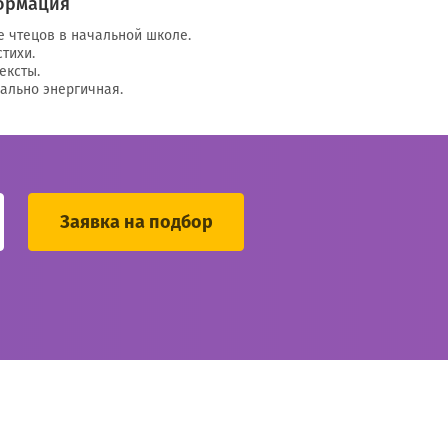
ормация
е чтецов в начальной школе.
тихи.
ексты.
ально энергичная.