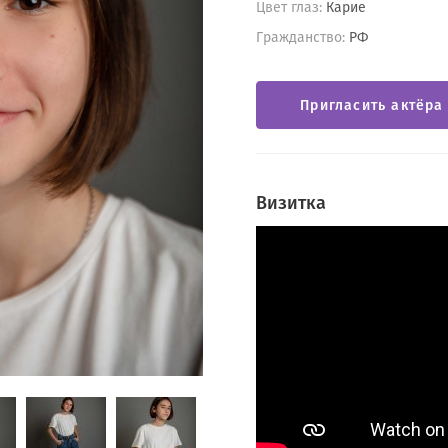
Цвет глаз:
Карие
Гражданство:
РФ
Пригласить актёра
Визитка