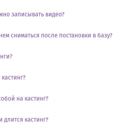
жно записывать видео?
нем сниматься после постановки в базу?
инги?
 кастинг?
собой на кастинг?
и длится кастинг?