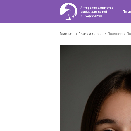
Пои
Главная
→
Поиск актёров
→
Полянская П