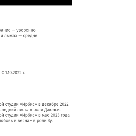
вание — уверенно
х и лыжах — средне
 1.10.2022 г.
ой студии «Ирбис» в декабре 2022
следний лист» в роли Джонси.
ой студии «Ирбис» в мае 2023 года
бовь и весна» в роли Зу.