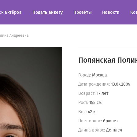
ск актёров
Подать анкету
Проекты
Новости
Ко
олина Андреевна
Полянская Поли
Город:
Москва
Дата рождения:
13.07.2009
Возраст:
17 лет
Рост:
155 см
Вес:
42 кг
Цвет волос:
брюнет
Длина волос:
До плеч