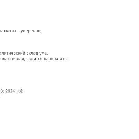
шахматы – уверенно;
алитический склад ума.
 пластичная, садится на шпагат с
с 2024-го);
)