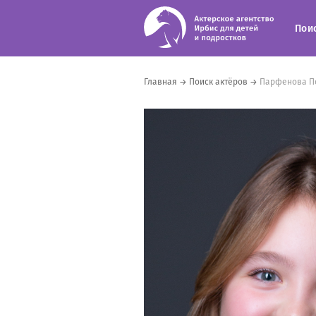
Пои
Главная
→
Поиск актёров
→
Парфенова П