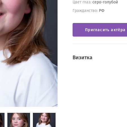
Цвет глаз:
серо-голубой
Гражданство:
РФ
Пригласить актёра
Визитка