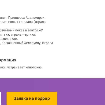
навия. Принцесса Адальмира».
ны». Роль 1-го плана (играла
 Отчетный показ в театре «У
 плана, играла чертика.
 спектакле.
ль, посвященный Хеллоуину. Играла
ормация
нки, устраивает кинопоказ.