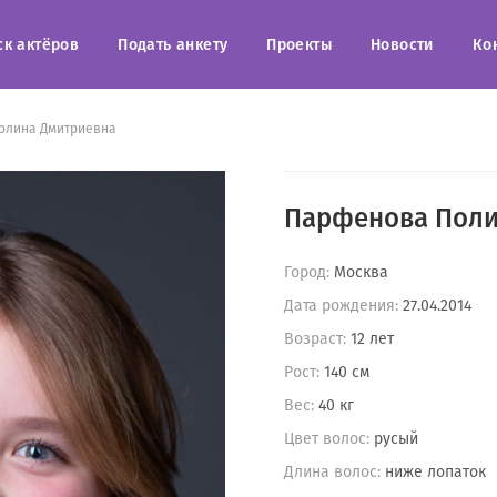
ск актёров
Подать анкету
Проекты
Новости
Ко
олина Дмитриевна
Парфенова Поли
Город:
Москва
Дата рождения:
27.04.2014
Возраст:
12 лет
Рост:
140 см
Вес:
40 кг
Цвет волос:
русый
Длина волос:
ниже лопаток