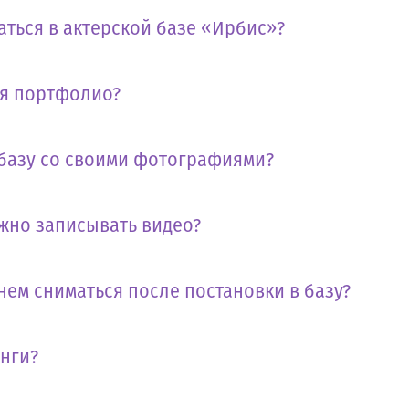
аться в актерской базе «Ирбис»?
бя портфолио?
 базу со своими фотографиями?
жно записывать видео?
нем сниматься после постановки в базу?
инги?