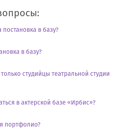
вопросы:
 постановка в базу?
ановка в базу?
т только студийцы театральной студии
аться в актерской базе «Ирбис»?
бя портфолио?