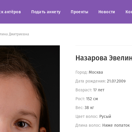
ск актёров
Подать анкету
Проекты
Новости
Ко
лина Дмитриевна
Назарова Эвели
Город:
Москва
Дата рождения:
21.07.2009
Возраст:
17 лет
Рост:
152 см
Вес:
38 кг
Цвет волос:
Русый
Длина волос:
Ниже лопаток