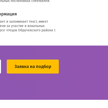
льных постановках спектаклей.
ормация
ает и запоминает текст, имеет
пени за участие в вокальных
урсе чтецов Обручевского района г.