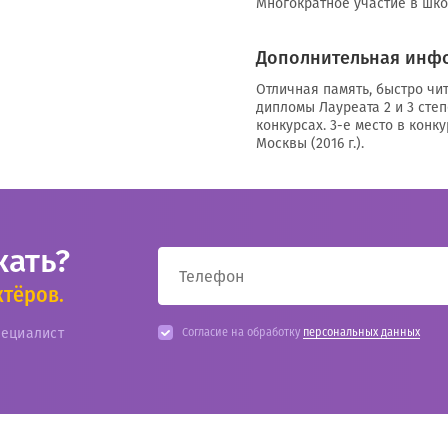
Многократное участие в шко
Дополнительная инф
Отличная память, быстро чит
дипломы Лауреата 2 и 3 сте
конкурсах. 3-е место в конк
Москвы (2016 г.).
кать?
ктёров.
пециалист
Согласие на обработку
персональных данных