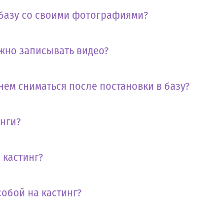
 базу со своими фотографиями?
жно записывать видео?
нем сниматься после постановки в базу?
инги?
 кастинг?
собой на кастинг?