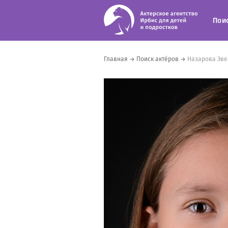
Пои
Главная
→
Поиск актёров
→
Назарова Эве