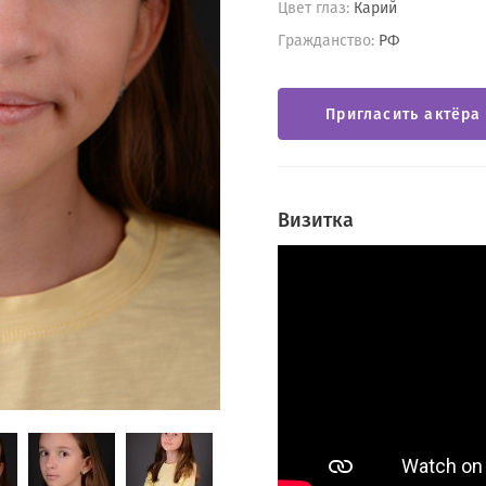
Цвет глаз:
Карий
Гражданство:
РФ
Пригласить актёра
Визитка