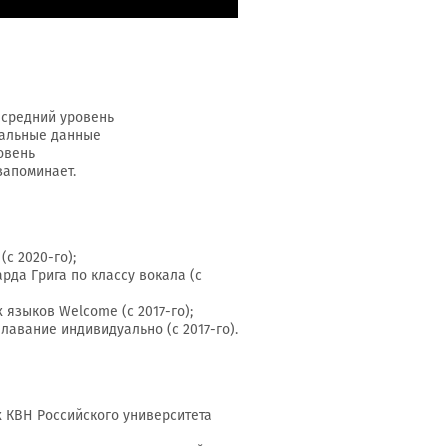
– средний уровень
кальные данные
овень
запоминает.
с 2020-го);
рда Грига по классу вокала (с
 языков Welcome (с 2017-го);
лавание индивидуально (с 2017-го).
х КВН Российского университета