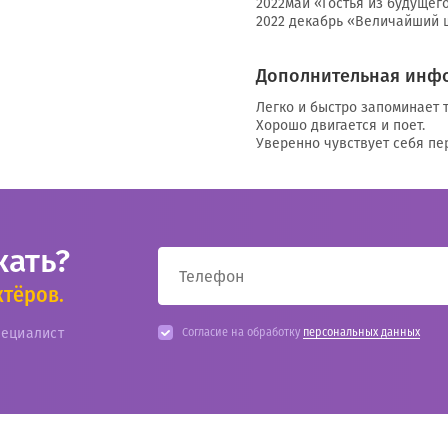
2022май «Гостья из будущег
2022 декабрь «Величайший 
Дополнительная инф
Легко и быстро запоминает т
Хорошо двигается и поет.
Уверенно чувствует себя пе
кать?
ктёров.
пециалист
Согласие на обработку
персональных данных