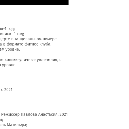
я-1 год;
ейс» -1 год;
церте в танцевальном номере.
га в формате фитнес клуба.
ем уровне.
ые коньки-уличные увлечения, с
 уровне.
с 2021г
 Режиссер Павлова Анастасия. 2021
ы;
роль Матильды;