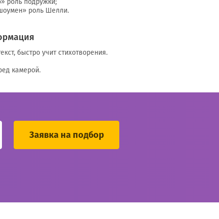
о» роль подружки;
шоумен» роль Шелли.
ормация
екст, быстро учит стихотворения.
ред камерой.