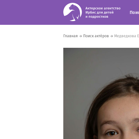
Пои
Главная
→
Поиск актёров
→
Медведкова Е