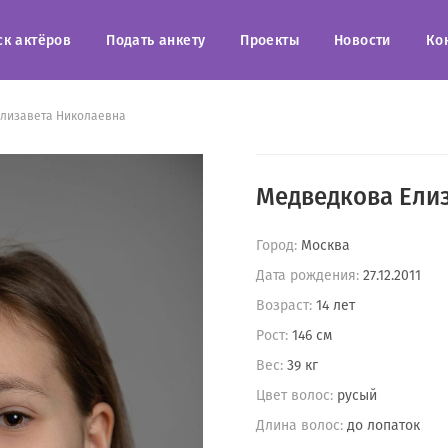
ск актёров
Подать анкету
Проекты
Новости
Ко
лизавета Николаевна
Медведкова Ели
Город:
Москва
Дата рождения:
27.12.2011
Возраст:
14 лет
Рост:
146 см
Вес:
39 кг
Цвет волос:
русый
Длина волос:
до лопаток