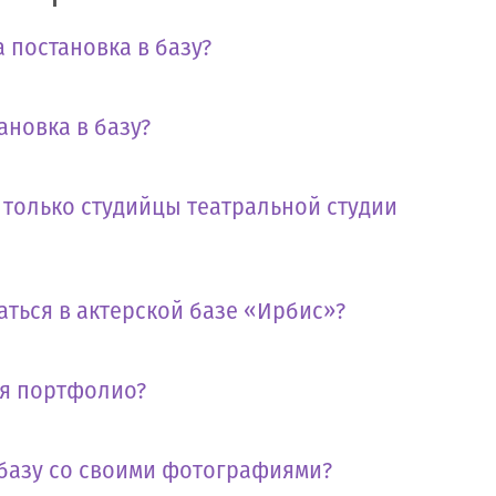
 постановка в базу?
ановка в базу?
т только студийцы театральной студии
аться в актерской базе «Ирбис»?
бя портфолио?
 базу со своими фотографиями?