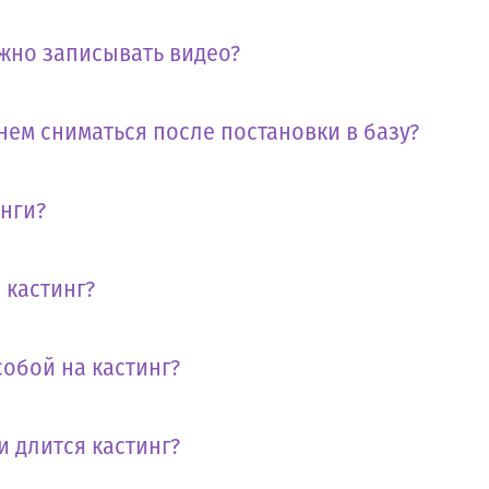
жно записывать видео?
нем сниматься после постановки в базу?
инги?
 кастинг?
собой на кастинг?
и длится кастинг?