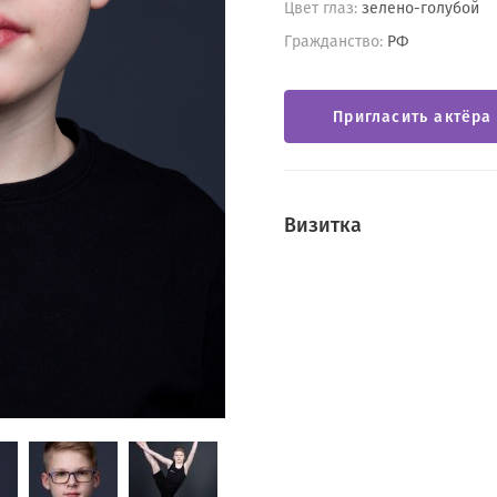
Цвет глаз:
зелено-голубой
Гражданство:
РФ
Пригласить актёра
Визитка