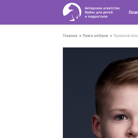
Пои
Главная
→
Поиск актёров
→
Лукьянов Але