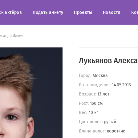
ск актёров
Подать анкету
Проекты
Новости
Ко
ксандр Ильич
Лукьянов Алекса
Город:
Москва
Дата рождения:
14.05.2013
Возраст:
13 лет
Рост:
150 см
Вес:
40 кг
Цвет волос:
русый
Длина волос:
короткие