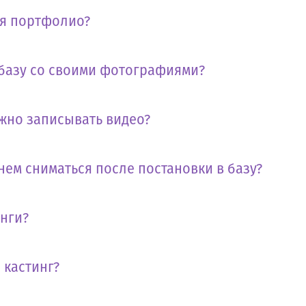
бя портфолио?
 базу со своими фотографиями?
жно записывать видео?
нем сниматься после постановки в базу?
инги?
 кастинг?