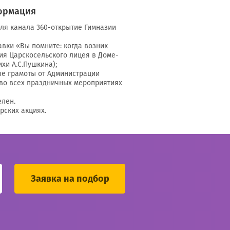
ормация
ля канала 360-открытие Гимназии
авки «Вы помните: когда возник
ия Царскосельского лицея в Доме-
ихи А.С.Пушкина);
е грамоты от Администрации
 во всех праздничных мероприятиях
елен.
рских акциях.