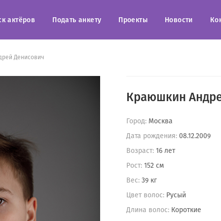
ск актёров
Подать анкету
Проекты
Новости
Ко
дрей Денисович
Краюшкин Андре
Город:
Москва
Дата рождения:
08.12.2009
Возраст:
16 лет
Рост:
152 см
Вес:
39 кг
Цвет волос:
Русый
Длина волос:
Короткие