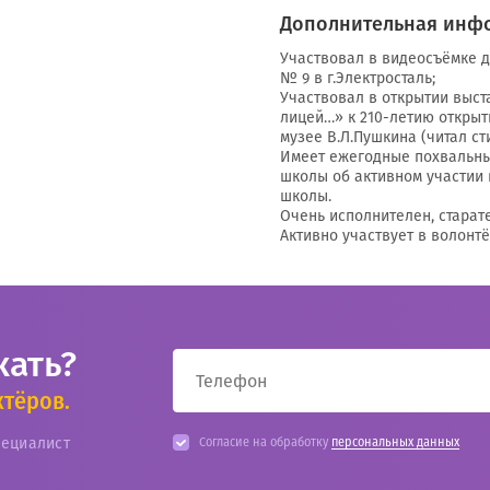
Дополнительная инф
Участвовал в видеосъёмке д
№ 9 в г.Электросталь;
Участвовал в открытии выст
лицей…» к 210-летию открыт
музее В.Л.Пушкина (читал ст
Имеет ежегодные похвальны
школы об активном участии
школы.
Очень исполнителен, старат
Активно участвует в волонтё
кать?
ктёров.
пециалист
Согласие на обработку
персональных данных