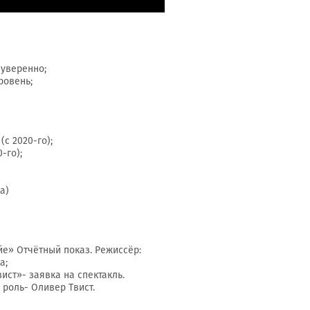
 уверенно;
ровень;
с 2020-го);
-го);
а)
ойе» Отчётный показ. Режиссёр:
а;
вист»- заявка на спектакль.
 роль- Оливер Твист.