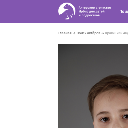
Пои
Главная
→
Поиск актёров
→
Краюшкин Ан