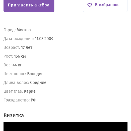
В избранное
Пригласить актёра
Город:
Москва
Дата рождения:
11.03.2009
Возраст:
17 лет
Рост:
156 см
Вес:
44 кг
Цвет волос:
Блондин
Длина волос:
Средние
Цвет глаз:
Карие
Гражданство:
РФ
Визитка