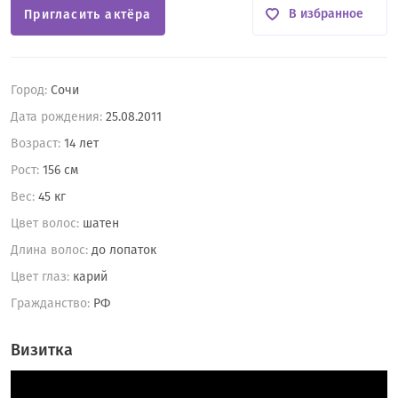
В избранное
Пригласить актёра
Город:
Сочи
Дата рождения:
25.08.2011
Возраст:
14 лет
Рост:
156 см
Вес:
45 кг
Цвет волос:
шатен
Длина волос:
до лопаток
Цвет глаз:
карий
Гражданство:
РФ
Визитка