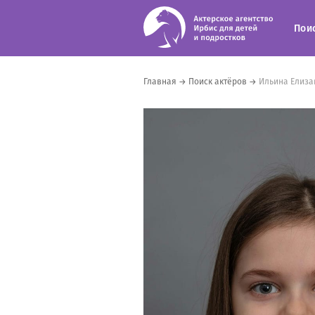
Пои
Главная
→
Поиск актёров
→
Ильина Елиза