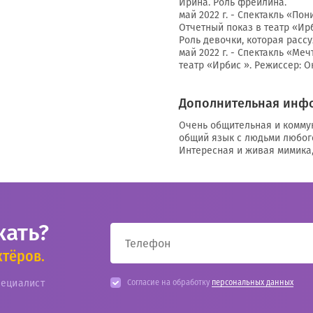
Ирина. Роль фрейлина.
май 2022 г. - Спектакль «Пон
Отчетный показ в театр «Ир
Роль девочки, которая расс
май 2022 г. - Спектакль «Ме
театр «Ирбис ». Режиссер: 
Дополнительная инф
Очень общительная и комму
общий язык с людьми любого
Интересная и живая мимика,
кать?
ктёров.
пециалист
Согласие на обработку
персональных данных