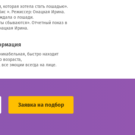
и, которая хотела стать лошадью».
бис ». Режиссер: Онацкая Ирина.
уждала о лошади.
чты сбываются». Отчетный показ в
Онацкая Ирина.
ормация
никабельная, быстро находит
 возраста,
 все эмоции всегда на лице.