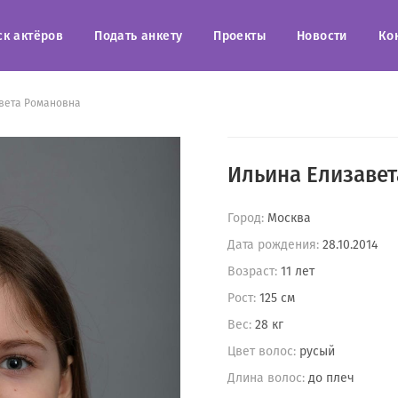
ск актёров
Подать анкету
Проекты
Новости
Ко
вета Романовна
Ильина Елизаве
Город:
Москва
Дата рождения:
28.10.2014
Возраст:
11 лет
Рост:
125 см
Вес:
28 кг
Цвет волос:
русый
Длина волос:
до плеч