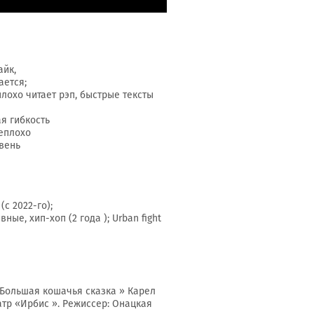
айк,
ается;
лохо читает рэп, быстрые тексты
я гибкость
неплохо
вень
с 2022-го);
ые, хип-хоп (2 года ); Urban fight
 «Большая кошачья сказка » Карел
атр «Ирбис ». Режиссер: Онацкая