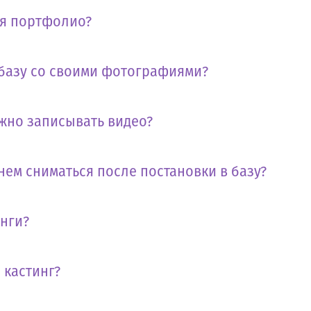
бя портфолио?
 базу со своими фотографиями?
жно записывать видео?
нем сниматься после постановки в базу?
инги?
 кастинг?