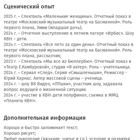
Сценический опыт
2025 г. – Спектакль «Маленькие женщины». Отчетный показ в
театре «Московский музыкальный театр на Басманной». Роль
первого плана, Эмми (младшая дочь);
2024 г. – Отчетное выступление в летнем лагере «Ирбис». Шоу
КВН – дети.
2024 г. – Спектакль «Все лето за один день». Отчетный показ в
театре «Московский музыкальный театр на Басманной». Роль
первого плана, рассказчик;
2023 г. – Спектакль «Мы все из Бюллербю». Отчетный показ в
«Театр Е.Камбуровой», студия «Я актер». Роль – учительница.
2024 г. – Сериал «След», Серия «Смышленыши», Режиссер -
Юрий Харнас. Актер массовой сцены – ученица.
2024 г. – шоу ВК Видео, «ЛПшки», участник шоу, задавала
вопрос ведущей о жизненной ситуации.
2024 г. – участие в КВН-дети полуфинал, съемка в ММЦ
«Планета КВН».
Дополнительная информация
Хорошо и быстро запоминает текст;
Хорошо рисует;
Любит рукоделие (вязание, шитье и т.д.), усердие и развитая