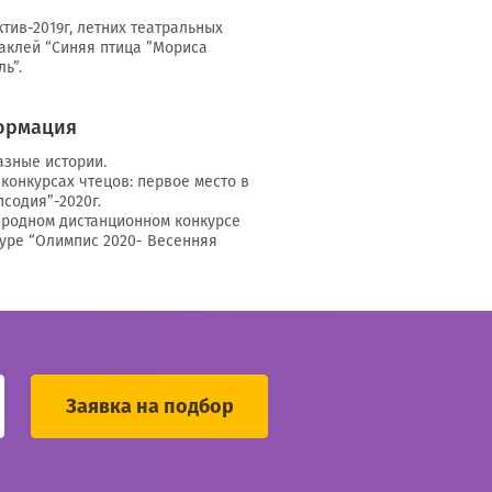
ктив-2019г, летних театральных
таклей “Синяя птица ”Мориса
ь”.
ормация
азные истории.
конкурсах чтецов: первое место в
содия”-2020г.
ародном дистанционном конкурсе
туре “Олимпис 2020- Весенняя