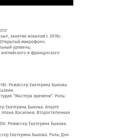
017г
ы», занятия вокалом с 2018г,
«Открытый микрофон»;
льный уровень;
 английского и французского
18г. Режиссер Екатерина Быкова.
Хозяин.
студия “Мастера времени”. Роль:
сер Екатерина Быкова. Апарте
о плана Васильев. Второстепенная
20г. Режиссер Екатерина Быкова.
.
иссер Екатерина Быкова. Роль: Дон