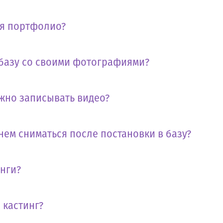
бя портфолио?
 базу со своими фотографиями?
жно записывать видео?
нем сниматься после постановки в базу?
инги?
 кастинг?