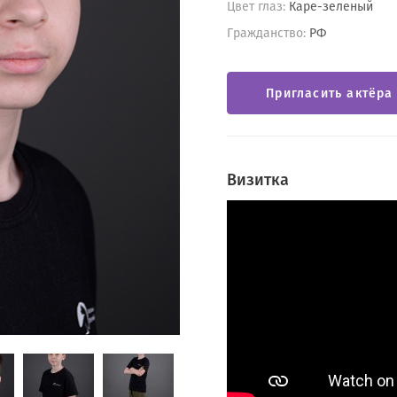
Цвет глаз:
Каре-зеленый
Гражданство:
РФ
Пригласить актёра
Визитка