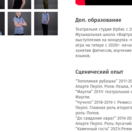
Доп. образование
Театральня студия Ирбис с 2
Музыкальная школа «Виртуоз
выступления на концертах: 
игра на гитаре с 2020г- нача
занятия фитнесом, изучение
языков.
Сценический опыт
“Тополиная рубашка” 2017-20
Апарте Перпл. Роли: Лешка, 
“Маугли” 2017г театральная 
Маугли.
“Чучело” 2018-2019 г. Режис
Перпл. Главная роль второг
роль: Попов.
“До свидания овраг” 2019-20
Апарте Перпл. Роль: Кусачий
“Каменный гость” 2021г.Реж