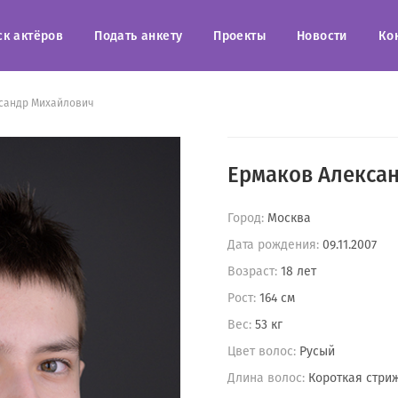
ск актёров
Подать анкету
Проекты
Новости
Ко
сандр Михайлович
Ермаков Алекса
Город:
Москва
Дата рождения:
09.11.2007
Возраст:
18 лет
Рост:
164 см
Вес:
53 кг
Цвет волос:
Русый
Длина волос:
Короткая стри