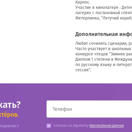
Карлос.
Участие в кинолагере : Дете
лагерях с постановкой спек
Метерлинка, “Летучий корабл
Дополнительная инф
Любит сочинять сценарии, р
Часто участвует в школьных 
конкурсе чтецов “Зимняя рап
Диплом 1 степени в Междун
по русскому языку и литера
сессия”.
кать?
ктёров.
пециалист
Согласие на обработку
персональных данных