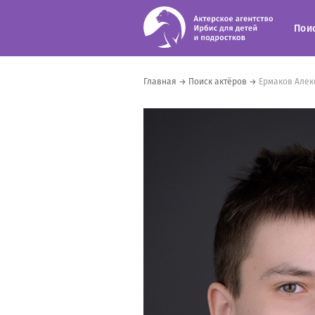
Пои
Главная
→
Поиск актёров
→
Ермаков Алек