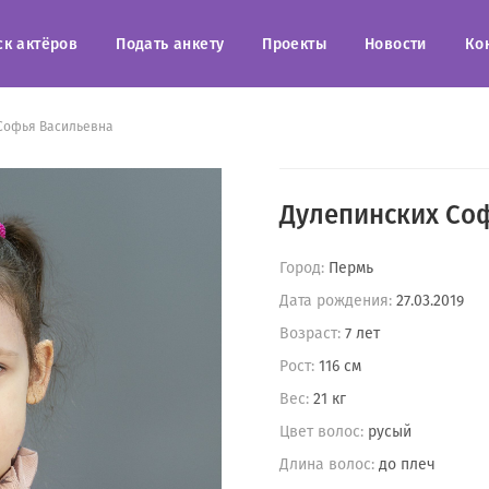
ск актёров
Подать анкету
Проекты
Новости
Ко
Софья Васильевна
Дулепинских Со
Город:
Пермь
Дата рождения:
27.03.2019
Возраст:
7 лет
Рост:
116 см
Вес:
21 кг
Цвет волос:
русый
Длина волос:
до плеч