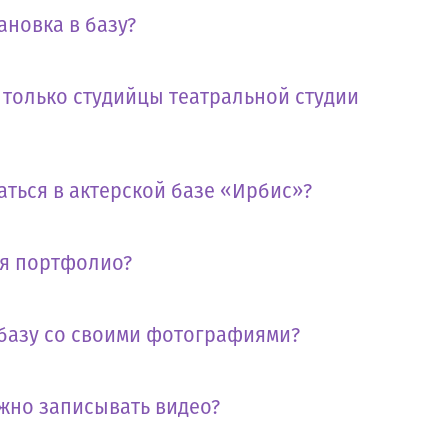
ановка в базу?
т только студийцы театральной студии
аться в актерской базе «Ирбис»?
бя портфолио?
 базу со своими фотографиями?
жно записывать видео?