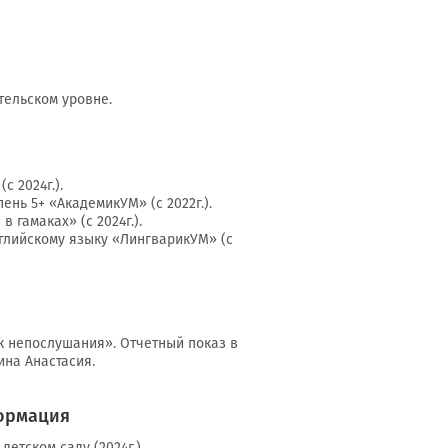
тельском уровне.
с 2024г.).
ень 5+ «АкадемикУМ» (с 2022г.).
в гамаках» (с 2024г.).
нглийскому языку «ЛингварикУМ» (с
ик непослушания». Отчетный показ в
ина Анастасия.
ормация
детском саду (2024г.)