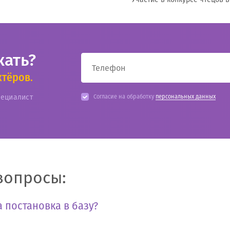
кать?
ктёров.
пециалист
Согласие на обработку
персональных данных
вопросы:
 постановка в базу?