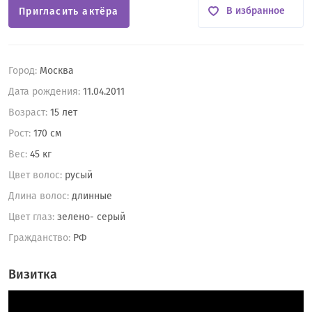
В избранное
Пригласить актёра
Город:
Москва
Дата рождения:
11.04.2011
Возраст:
15 лет
Рост:
170 см
Вес:
45 кг
Цвет волос:
русый
Длина волос:
длинные
Цвет глаз:
зелено- серый
Гражданство:
РФ
Визитка