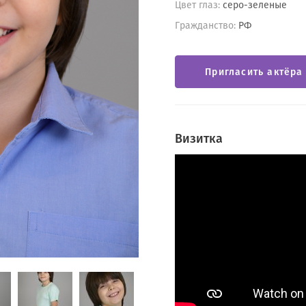
Цвет глаз:
серо-зеленые
Гражданство:
РФ
Пригласить актёра
Визитка