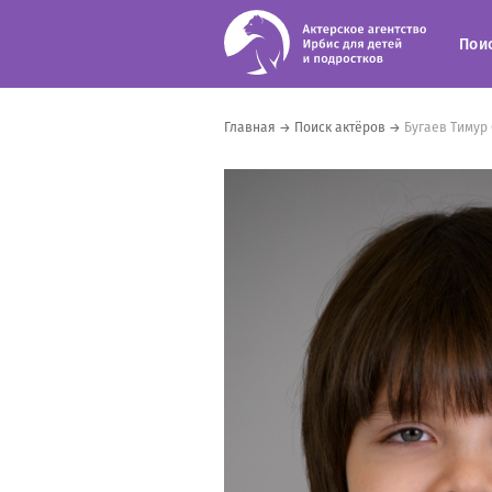
Пои
Главная
→
Поиск актёров
→
Бугаев Тимур