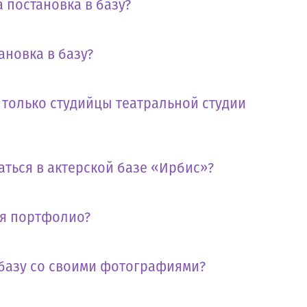
 постановка в базу?
ановка в базу?
т только студийцы театральной студии
аться в актерской базе «Ирбис»?
бя портфолио?
 базу со своими фотографиями?