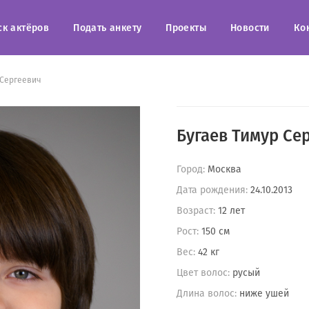
ск актёров
Подать анкету
Проекты
Новости
Ко
 Сергеевич
Бугаев Тимур Се
Город:
Москва
Дата рождения:
24.10.2013
Возраст:
12 лет
Рост:
150 см
Вес:
42 кг
Цвет волос:
русый
Длина волос:
ниже ушей