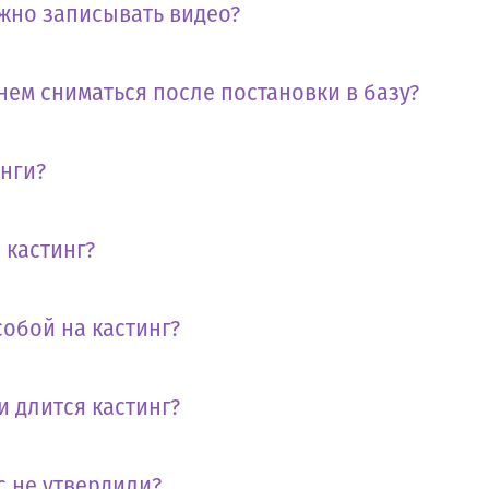
жно записывать видео?
нем сниматься после постановки в базу?
инги?
 кастинг?
собой на кастинг?
и длится кастинг?
с не утвердили?