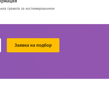
ормация
ьная грамота за костюмированное