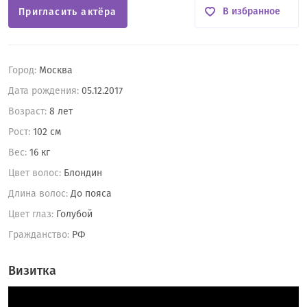
В избранное
Пригласить актёра
Город:
Москва
Дата рождения:
05.12.2017
Возраст:
8 лет
Рост:
102 см
Вес:
16 кг
Цвет волос:
Блондин
Длина волос:
До пояса
Цвет глаз:
Голубой
Гражданство:
РФ
Визитка