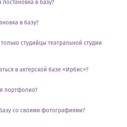
 постановка в базу?
ановка в базу?
т только студийцы театральной студии
аться в актерской базе «Ирбис»?
бя портфолио?
 базу со своими фотографиями?