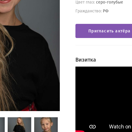
Цвет глаз:
серо-голубые
Гражданство:
РФ
Пригласить актёра
Визитка