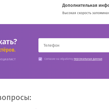
Дополнительная инф
Высокая скорость запоминан
кать?
ктёров.
пециалист
Согласие на обработку
персональных данных
вопросы: