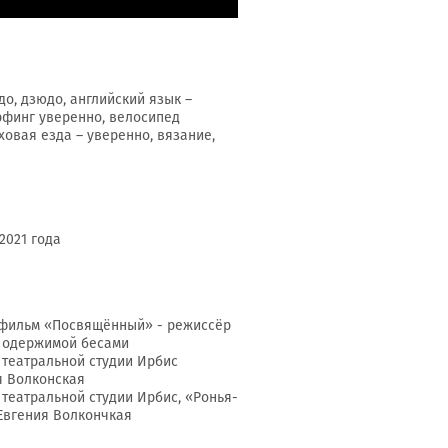
до, дзюдо, английский язык –
рфинг уверенно, велосипед
ховая езда – уверенно, вязание,
2021 года
 фильм «Посвящённый» - режиссёр
и одержимой бесами
ь театральной студии Ирбис
я Волконская
 театральной студии Ирбис, «Ронья-
Евгения Волкончкая