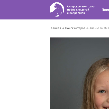
Пои
Главная
→
Поиск актёров
→
Ананьева Мия