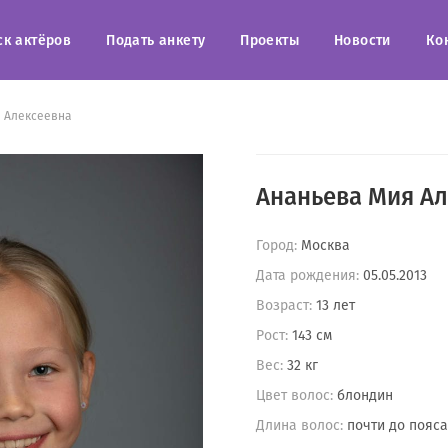
ск актёров
Подать анкету
Проекты
Новости
Ко
 Алексеевна
Ананьева Мия А
Город:
Москва
Дата рождения:
05.05.2013
Возраст:
13 лет
Рост:
143 см
Вес:
32 кг
Цвет волос:
блондин
Длина волос:
почти до пояса