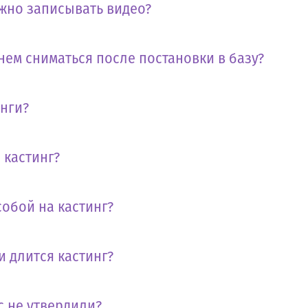
жно записывать видео?
нем сниматься после постановки в базу?
инги?
 кастинг?
собой на кастинг?
и длится кастинг?
с не утвердили?